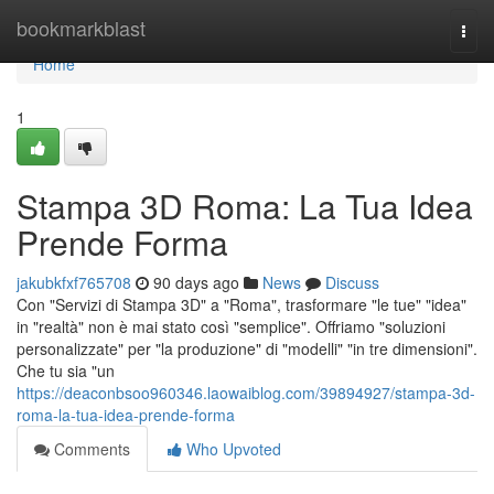
Home
bookmarkblast
Togg
navi
Home
1
Stampa 3D Roma: La Tua Idea
Prende Forma
jakubkfxf765708
90 days ago
News
Discuss
Con "Servizi di Stampa 3D" a "Roma", trasformare "le tue" "idea"
in "realtà" non è mai stato così "semplice". Offriamo "soluzioni
personalizzate" per "la produzione" di "modelli" "in tre dimensioni".
Che tu sia "un
https://deaconbsoo960346.laowaiblog.com/39894927/stampa-3d-
roma-la-tua-idea-prende-forma
Comments
Who Upvoted