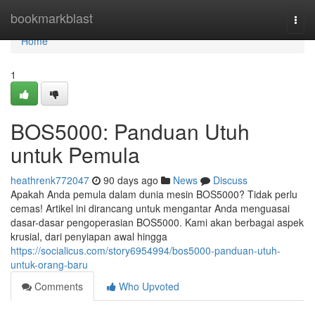
Home
bookmarkblast
Togg
navi
Home
1
BOS5000: Panduan Utuh
untuk Pemula
heathrenk772047
90 days ago
News
Discuss
Apakah Anda pemula dalam dunia mesin BOS5000? Tidak perlu
cemas! Artikel ini dirancang untuk mengantar Anda menguasai
dasar-dasar pengoperasian BOS5000. Kami akan berbagai aspek
krusial, dari penyiapan awal hingga
https://socialicus.com/story6954994/bos5000-panduan-utuh-
untuk-orang-baru
Comments
Who Upvoted