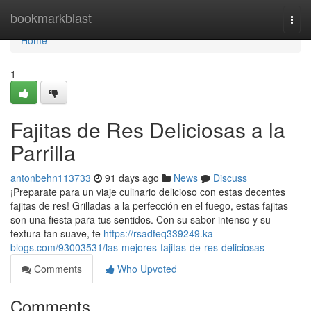
Home
bookmarkblast
Togg
navi
Home
1
Fajitas de Res Deliciosas a la
Parrilla
antonbehn113733
91 days ago
News
Discuss
¡Preparate para un viaje culinario delicioso con estas decentes
fajitas de res! Grilladas a la perfección en el fuego, estas fajitas
son una fiesta para tus sentidos. Con su sabor intenso y su
textura tan suave, te
https://rsadfeq339249.ka-
blogs.com/93003531/las-mejores-fajitas-de-res-deliciosas
Comments
Who Upvoted
Comments