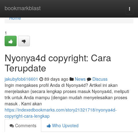
Home
bookmarkblast
Togg
navi
Home
1
Nyonya4d copyright: Cara
Terupdate
jakubyfob616601
89 days ago
News
Discuss
Ingin mengakses profil Anda di Nyonya4d? Artikel ini akan
menjelaskan {secara lengkap proses masuk Nyonya4d, meliputi
trik untuk Anda mampu {dengan mudah menyelesaikan proses
masuk . Kami akan
https://indexedbookmarks.com/story21321718/nyonya4d-
copyright-cara-lengkap
Comments
Who Upvoted