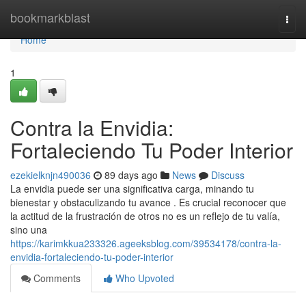
Home
bookmarkblast
Togg
navi
Home
1
Contra la Envidia:
Fortaleciendo Tu Poder Interior
ezekielknjn490036
89 days ago
News
Discuss
La envidia puede ser una significativa carga, minando tu
bienestar y obstaculizando tu avance . Es crucial reconocer que
la actitud de la frustración de otros no es un reflejo de tu valía,
sino una
https://karimkkua233326.ageeksblog.com/39534178/contra-la-
envidia-fortaleciendo-tu-poder-interior
Comments
Who Upvoted