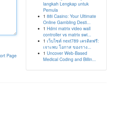
langkah Lengkap untuk
Pemula
1
88i Casino: Your Ultimate
Online Gambling Desti...
1
Hdmi matrix video wall
controller vs matrix swi...
1
เว็บไซต์ next789 เครดิตฟรี:
เจาะพบ โอกาส ของราง...
1
Uncover Web-Based
ort Page
Medical Coding and Billin...