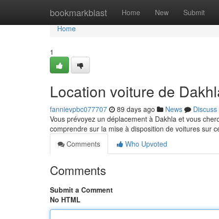
Home
bookmarkblast
Home
New
Submit
Home
1
Location voiture de Dakhl
fannievpbc077707
89 days ago
News
Discuss
Vous prévoyez un déplacement à Dakhla et vous cherche
comprendre sur la mise à disposition de voitures sur c
Comments
Who Upvoted
Comments
Submit a Comment
No HTML