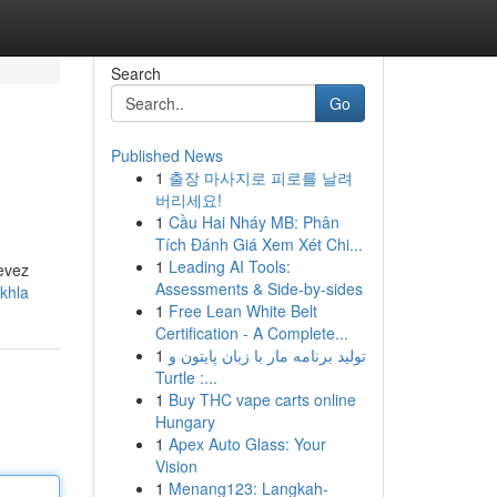
Search
Go
Published News
1
출장 마사지로 피로를 날려
버리세요!
1
Cầu Hai Nháy MB: Phân
Tích Đánh Giá Xem Xét Chi...
1
Leading AI Tools:
evez
Assessments & Side-by-sides
akhla
1
Free Lean White Belt
Certification - A Complete...
1
تولید برنامه مار با زبان پایتون و
Turtle :...
1
Buy THC vape carts online
Hungary
1
Apex Auto Glass: Your
Vision
1
Menang123: Langkah-