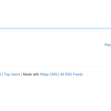
Rep
d
|
Top Users
| Made with
Kliqqi CMS
|
All RSS Feeds