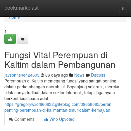
Home
bookmarkblast
Togg
navi
Home
1
Fungsi Vital Perempuan di
Kaltim dalam Pembangunan
jaysonnsne424603
86 days ago
News
Discuss
Perempuan di Kaltim memegang fungsi yang sangat penting
dalam perkembangan daerah ini. Sepanjang sejarah , mereka
tidak hanya terlibat dalam sektor informal , tetapi juga nyata
berkontribusi pada adat
https://gregorywxof660832.glifeblog.com/39658085/peran-
penting-perempuan-di-kalimantan-timur-dalam-kemajuan
Comments
Who Upvoted