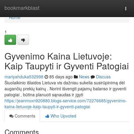
Home
bookmarkblast
Togg
navi
Home
1
Gyvenimo Kaina Lietuvoje:
Kaip Taupyti ir Gyventi Patogiai
mariyahduka532998
85 days ago
News
Discuss
Šiuolaikinio išlaidos Lietuva vis dažniau sukelia susirūpinimą dėl
augančių prekių kainų . Norint išvengti pajamų balanso ir gyventi
patogiai , būtina planuoti sąnaudas ir įgyti
https://jeanmxxn920880.blogs-service.com/72276685/gyvenimo-
kaina-lietuvoje-kaip-taupyti-ir-gyventi-patogiai
Comments
Who Upvoted
Comments