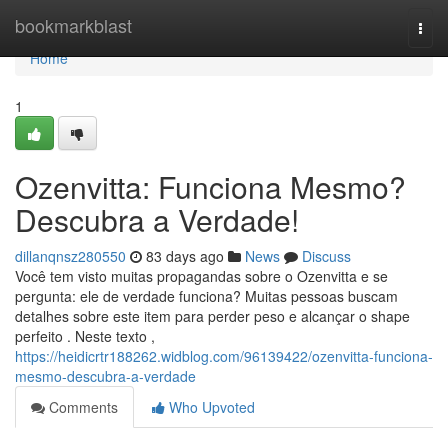
Home
bookmarkblast
Togg
navi
Home
1
Ozenvitta: Funciona Mesmo?
Descubra a Verdade!
dillanqnsz280550
83 days ago
News
Discuss
Você tem visto muitas propagandas sobre o Ozenvitta e se
pergunta: ele de verdade funciona? Muitas pessoas buscam
detalhes sobre este item para perder peso e alcançar o shape
perfeito . Neste texto ,
https://heidicrtr188262.widblog.com/96139422/ozenvitta-funciona-
mesmo-descubra-a-verdade
Comments
Who Upvoted