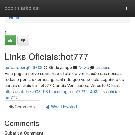
Home
bookmarkblast
Togg
navi
Home
1
Links Oficiais:hot777
barbarabxrq049668
85 days ago
News
Discuss
Esta página serve como hub oficial de verificação das nossas
redes e perfis externos, garantindo que você está seguindo os
canais oficiais da hot777 Canais Verificados: Website Oficial:
https://safatozv008198.bluxeblog.com/72321403/links-oficiais-
hot777
Comments
Who Upvoted
Comments
Submit a Comment