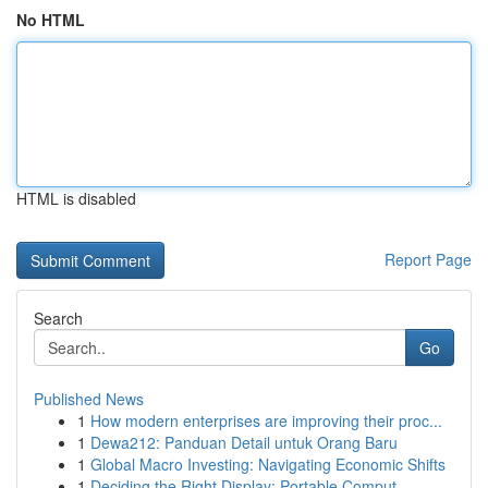
No HTML
HTML is disabled
Report Page
Search
Go
Published News
1
How modern enterprises are improving their proc...
1
Dewa212: Panduan Detail untuk Orang Baru
1
Global Macro Investing: Navigating Economic Shifts
1
Deciding the Right Display: Portable Comput...