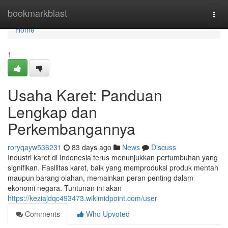
Home
bookmarkblast
Togg
navi
Home
1
Usaha Karet: Panduan
Lengkap dan
Perkembangannya
roryqayw536231
83 days ago
News
Discuss
Industri karet di Indonesia terus menunjukkan pertumbuhan yang
signifikan. Fasilitas karet, baik yang memproduksi produk mentah
maupun barang olahan, memainkan peran penting dalam
ekonomi negara. Tuntunan ini akan
https://keziajdqc493473.wikimidpoint.com/user
Comments
Who Upvoted