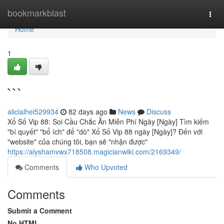
Home
bookmarkblast
Togg
navi
Home
1
```
alicialhei529934
82 days ago
News
Discuss
Xổ Số Vip 88: Soi Cầu Chắc Ăn Miễn Phí Ngày [Ngày] Tìm kiếm
"bí quyết" "bổ ích" để "dò" Xổ Số Vip 88 ngày [Ngày]? Đến với
"website" của chúng tôi, bạn sẽ "nhận được"
https://alyshamvwx718508.magicianwiki.com/2169349/
Comments
Who Upvoted
Comments
Submit a Comment
No HTML