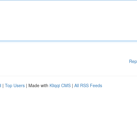
Rep
d
|
Top Users
| Made with
Kliqqi CMS
|
All RSS Feeds