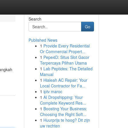
Search
Go
Published News
1
Provide Every Residential
Or Commercial Propert...
1
Pepe4D: Situs Slot Gacor
Terpercaya Pilihan Utama
1
Lab Peptides: The Detailed
langkah
Manual
1
Hialeah AC Repair: Your
Local Contractor for Fa...
1
iptv maroc
1
AI Dropshipping: Your
Complete Keyword Res...
1
Boosting Your Business:
Choosing the Right Soft...
1
Huurprijs te hoog? Dit zijn
uw rechten