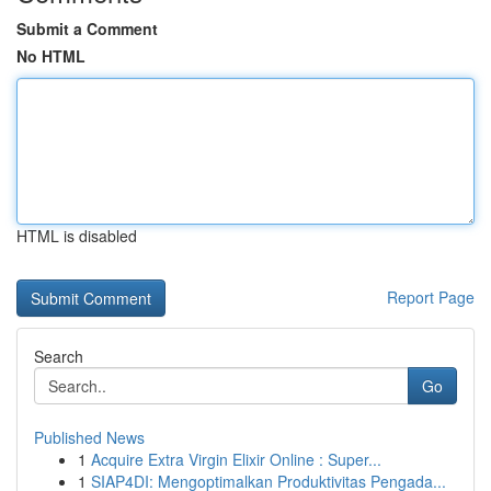
Submit a Comment
No HTML
HTML is disabled
Report Page
Search
Go
Published News
1
Acquire Extra Virgin Elixir Online : Super...
1
SIAP4DI: Mengoptimalkan Produktivitas Pengada...