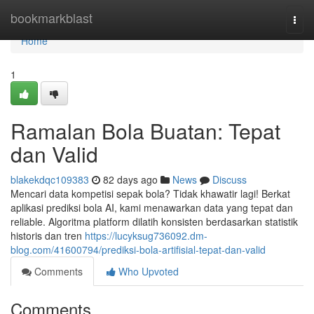
Home
bookmarkblast
Togg
navi
Home
1
Ramalan Bola Buatan: Tepat
dan Valid
blakekdqc109383
82 days ago
News
Discuss
Mencari data kompetisi sepak bola? Tidak khawatir lagi! Berkat
aplikasi prediksi bola AI, kami menawarkan data yang tepat dan
reliable. Algoritma platform dilatih konsisten berdasarkan statistik
historis dan tren
https://lucyksug736092.dm-
blog.com/41600794/prediksi-bola-artifisial-tepat-dan-valid
Comments
Who Upvoted
Comments