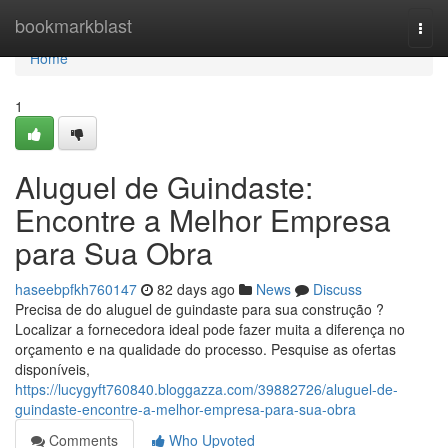
Home
bookmarkblast
Togg
navi
Home
1
Aluguel de Guindaste:
Encontre a Melhor Empresa
para Sua Obra
haseebpfkh760147
82 days ago
News
Discuss
Precisa de do aluguel de guindaste para sua construção ?
Localizar a fornecedora ideal pode fazer muita a diferença no
orçamento e na qualidade do processo. Pesquise as ofertas
disponíveis,
https://lucygyft760840.bloggazza.com/39882726/aluguel-de-
guindaste-encontre-a-melhor-empresa-para-sua-obra
Comments
Who Upvoted