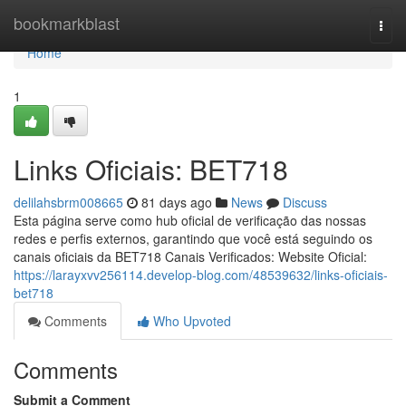
Home
bookmarkblast
Togg
navi
Home
1
Links Oficiais: BET718
delilahsbrm008665
81 days ago
News
Discuss
Esta página serve como hub oficial de verificação das nossas
redes e perfis externos, garantindo que você está seguindo os
canais oficiais da BET718 Canais Verificados: Website Oficial:
https://larayxvv256114.develop-blog.com/48539632/links-oficiais-
bet718
Comments
Who Upvoted
Comments
Submit a Comment