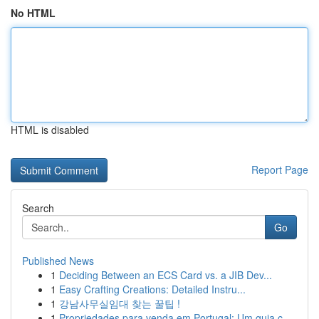
No HTML
HTML is disabled
Report Page
Search
Go
Published News
1
Deciding Between an ECS Card vs. a JIB Dev...
1
Easy Crafting Creations: Detailed Instru...
1
강남사무실임대 찾는 꿀팁 !
1
Propriedades para venda em Portugal: Um guia c...