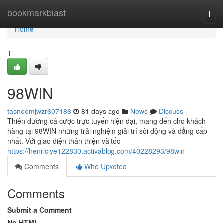
Home
bookmarkblast
Togg
navi
Home
1
98WIN
tasneemjwzr607186
81 days ago
News
Discuss
Thiên đường cá cược trực tuyến hiện đại, mang đến cho khách
hàng tại 98WIN những trải nghiệm giải trí sôi động và đẳng cấp
nhất. Với giao diện thân thiện và tốc
https://henriciye122830.activablog.com/40228293/98win
Comments
Who Upvoted
Comments
Submit a Comment
No HTML