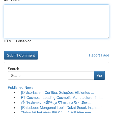
HTML is disabled
Report Page
Search
Go
Published News
1
{Divisórias em Curitiba: Soluções Eficientes ...
1
PT Cosmos : Leading Cosmetic Manufacturer in I...
1
เว็บไซต์แทงมวยที่ดีที่สุด รีวิวและเปรียบเทียบ...
1
{Ratudepo: Mengenal Lebih Dekat Sosok Inspiratif
1
Thống kê hai nháy Bắt Cầu Lô MB hôm nay