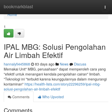
Home
bookmarkblast
Togg
navi
Home
1
IPAL MBG: Solusi Pengolahan
Air Limbah Efektif
hannalyfi445868
83 days ago
News
Discuss
Memakai Unit" MBG, perusahaan" dapat memperoleh cara yang
"efektif untuk menangani kendala pengolahan cairan" limbah.
"Teknologi ini "terbukti karena keunggulannya dalam mengurangi
kontaminan"
https://health-lists.com/story22296259/ipal-mbg-
solusi-pengolahan-air-limbah-efektif
Comments
Who Upvoted
Comments