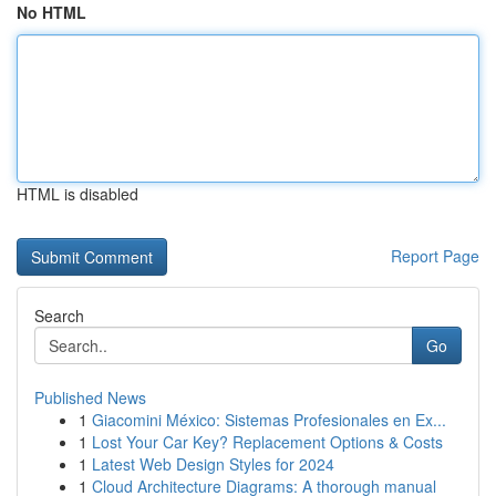
No HTML
HTML is disabled
Report Page
Search
Go
Published News
1
Giacomini México: Sistemas Profesionales en Ex...
1
Lost Your Car Key? Replacement Options & Costs
1
Latest Web Design Styles for 2024
1
Cloud Architecture Diagrams: A thorough manual