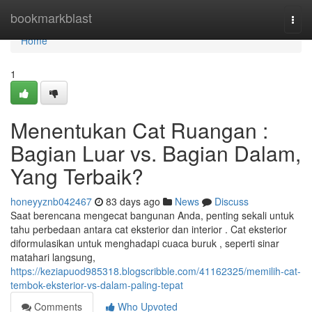
Home
bookmarkblast
Togg
navi
Home
1
Menentukan Cat Ruangan :
Bagian Luar vs. Bagian Dalam,
Yang Terbaik?
honeyyznb042467
83 days ago
News
Discuss
Saat berencana mengecat bangunan Anda, penting sekali untuk
tahu perbedaan antara cat eksterior dan interior . Cat eksterior
diformulasikan untuk menghadapi cuaca buruk , seperti sinar
matahari langsung,
https://keziapuod985318.blogscribble.com/41162325/memilih-cat-
tembok-eksterior-vs-dalam-paling-tepat
Comments
Who Upvoted