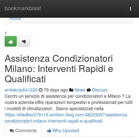
Home
bookmarkblast
Togg
navi
Home
1
Assistenza Condizionatori
Milano: Interventi Rapidi e
Qualificati
anitakcrp641220
79 days ago
News
Discuss
Cerchi un servizio di assistenza per condizionatori a Milano ? La
nostra azienda offre riparazioni tempestivi e professionali per tutti
i modelli di climatizzatori . Siamo specializzati nella
https://elladker279115.ambien-blog.com/48233057/assistenza-
condizionatori-milano-interventi-rapidi-e-qualificati
Comments
Who Upvoted