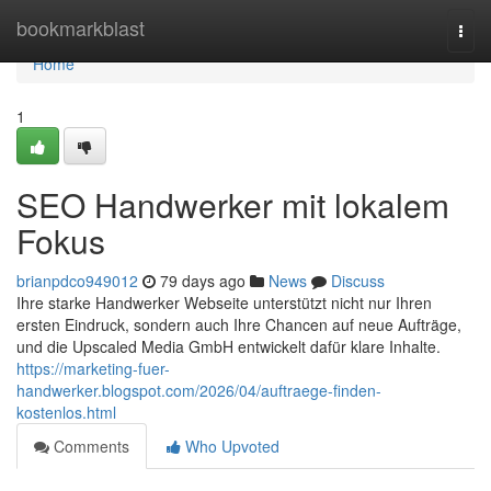
Home
bookmarkblast
Togg
navi
Home
1
SEO Handwerker mit lokalem
Fokus
brianpdco949012
79 days ago
News
Discuss
Ihre starke Handwerker Webseite unterstützt nicht nur Ihren
ersten Eindruck, sondern auch Ihre Chancen auf neue Aufträge,
und die Upscaled Media GmbH entwickelt dafür klare Inhalte.
https://marketing-fuer-
handwerker.blogspot.com/2026/04/auftraege-finden-
kostenlos.html
Comments
Who Upvoted