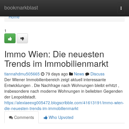
Home
bookmarkblast
Togg
navi
Home
1
Immo Wien: Die neuesten
Trends im Immobilienmarkt
tiannahdmu505665
79 days ago
News
Discuss
Der Wiener Immobilienbereich zeigt aktuell interessante
Entwicklungen . Die Nachfrage nach Wohnungen bleibt erhitzt ,
insbesondere nach moderne Wohnungen in beliebten Gegenden
der Leopoldstadt.
https://alexiaeexg005472.blogscribble.com/41613191/immo-wien-
die-neuesten-trends-im-immobilienmarkt
Comments
Who Upvoted