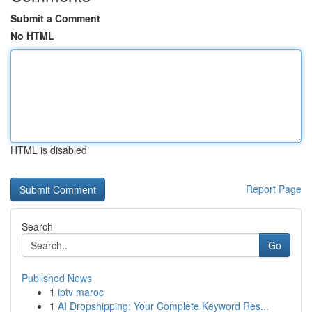
Submit a Comment
No HTML
HTML is disabled
Report Page
Search
Go
Published News
1
iptv maroc
1
AI Dropshipping: Your Complete Keyword Res...