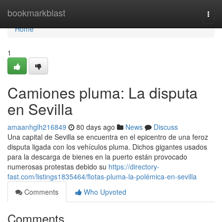
Home
bookmarkblast
Togg
navi
Home
1
Camiones pluma: La disputa
en Sevilla
amaanhglh216849
80 days ago
News
Discuss
Una capital de Sevilla se encuentra en el epicentro de una feroz
disputa ligada con los vehículos pluma. Dichos gigantes usados
para la descarga de bienes en la puerto están provocado
numerosas protestas debido su
https://directory-
fast.com/listings1835464/flotas-pluma-la-polémica-en-sevilla
Comments
Who Upvoted
Comments