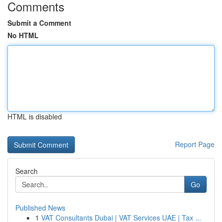
Comments
Submit a Comment
No HTML
HTML is disabled
Report Page
Search
Go
Published News
1
VAT Consultants Dubai | VAT Services UAE | Tax ...