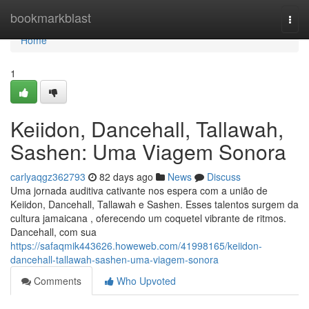
Home
bookmarkblast
Togg
navi
Home
1
Keiidon, Dancehall, Tallawah,
Sashen: Uma Viagem Sonora
carlyaqgz362793
82 days ago
News
Discuss
Uma jornada auditiva cativante nos espera com a união de
Keiidon, Dancehall, Tallawah e Sashen. Esses talentos surgem da
cultura jamaicana , oferecendo um coquetel vibrante de ritmos.
Dancehall, com sua
https://safaqmik443626.howeweb.com/41998165/keiidon-
dancehall-tallawah-sashen-uma-viagem-sonora
Comments
Who Upvoted