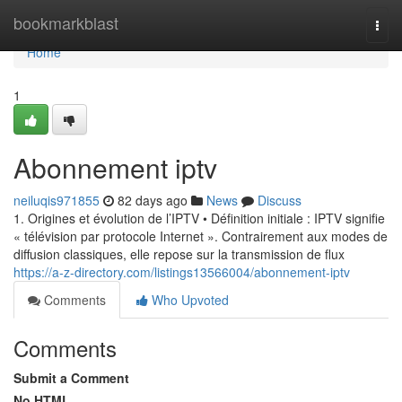
Home
bookmarkblast
Togg
navi
Home
1
Abonnement iptv
neiluqis971855
82 days ago
News
Discuss
1. Origines et évolution de l’IPTV • Définition initiale : IPTV signifie
« télévision par protocole Internet ». Contrairement aux modes de
diffusion classiques, elle repose sur la transmission de flux
https://a-z-directory.com/listings13566004/abonnement-iptv
Comments
Who Upvoted
Comments
Submit a Comment
No HTML