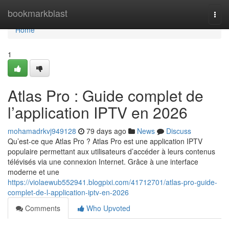
Home
bookmarkblast
Togg
navi
Home
1
Atlas Pro : Guide complet de
l’application IPTV en 2026
mohamadrkvj949128
79 days ago
News
Discuss
Qu’est-ce que Atlas Pro ? Atlas Pro est une application IPTV
populaire permettant aux utilisateurs d’accéder à leurs contenus
télévisés via une connexion Internet. Grâce à une interface
moderne et une
https://violaewub552941.blogpixi.com/41712701/atlas-pro-guide-
complet-de-l-application-iptv-en-2026
Comments
Who Upvoted