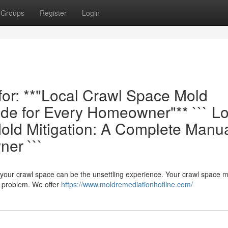
Groups
Register
Login
 for: **"Local Crawl Space Mold
e for Every Homeowner"** ``` Lo
ld Mitigation: A Complete Manu
ner ```
n your crawl space can be the unsettling experience. Your crawl space 
e problem. We offer
https://www.moldremediationhotline.com/