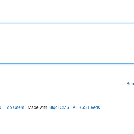
Rep
d
|
Top Users
| Made with
Kliqqi CMS
|
All RSS Feeds