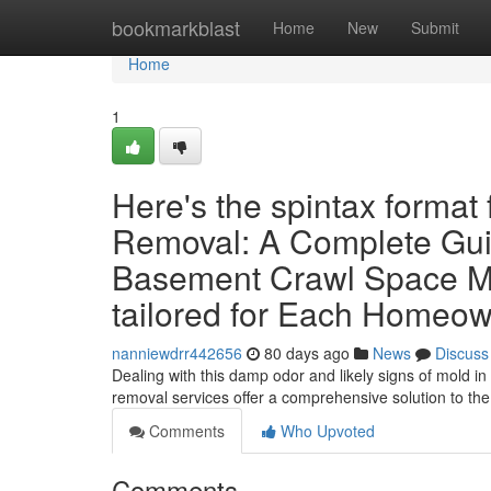
Home
bookmarkblast
Home
New
Submit
Home
1
Here's the spintax format
Removal: A Complete Guid
Basement Crawl Space Mo
tailored for Each Homeow
nanniewdrr442656
80 days ago
News
Discuss
Dealing with this damp odor and likely signs of mold i
removal services offer a comprehensive solution to th
Comments
Who Upvoted
Comments