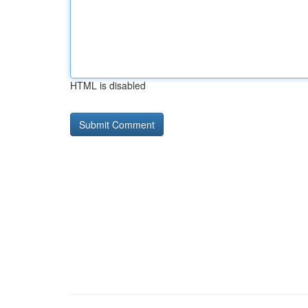
HTML is disabled