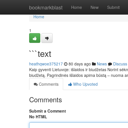
Home
bookmarkblast
Home
New
Submit
Home
1
```text
heathqwoe375217
80 days ago
News
Discuss
Kaip gyventi Lietuvoje: išlaidos ir biudžetas Norint sėkm
biudžetą. Pagrindinės išlaidos apima būstą – nuoma 
Comments
Who Upvoted
Comments
Submit a Comment
No HTML