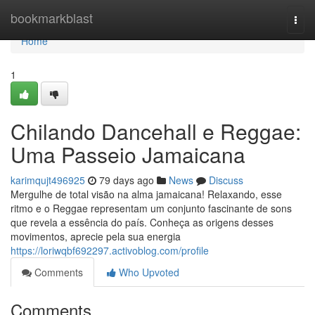
Home
bookmarkblast
Togg
navi
Home
1
Chilando Dancehall e Reggae:
Uma Passeio Jamaicana
karimqujt496925
79 days ago
News
Discuss
Mergulhe de total visão na alma jamaicana! Relaxando, esse
ritmo e o Reggae representam um conjunto fascinante de sons
que revela a essência do país. Conheça as origens desses
movimentos, aprecie pela sua energia
https://loriwqbf692297.activoblog.com/profile
Comments
Who Upvoted
Comments