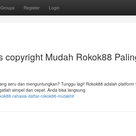
Groups
Register
Login
s copyright Mudah Rokok88 Palin
ang seru dan menguntungkan? Tunggu lagi! Rokok88 adalah platform
gatlah simpel dan cepat. Anda bisa langsung
kok88-rahasia-daftar-rokok88-mutakhir