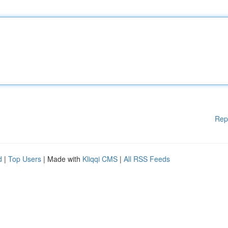
Rep
d
|
Top Users
| Made with
Kliqqi CMS
|
All RSS Feeds