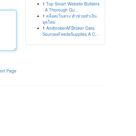
1
Top Smart Website Builders
: A Thorough Gu...
1
สล็อตเว็บตรง ตัวช่วยทำเงิน
ยุคใหม่
1
AmibrokerAFBroker Data
SourcesFeedsSupplies A C...
ort Page