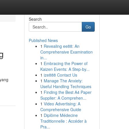
Search
Go
Published News
1
Revealing ee88: An
g
Comprehensive Examination
in...
1
Embracing the Power of
Kaizen Events: A Step-by...
1
ize888 Contact Us
 yang
1
Manage The Anxiety:
Useful Handling Techniques
1
Finding the Best A4 Paper
Supplier: A Comprehen...
1
Video Advertising: A
Comprehensive Guide
1
Diplôme Médecine
Traditionnelle : Accéder à
Pra...