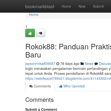
Home
bookmarkblast
Home
New
Submit
Home
1
Rokok88: Panduan Prakti
Baru
jaysonrmka859087
78 days ago
News
Discuss
Ingin merasakan pengalaman bermain pertandingan y
tepat untuk Anda. Proses pendaftaran di Rokok88 san
https://estelleacet789421.blogdemls.com/41143302/ro
Comments
Who Upvoted
Comments
Submit a Comment