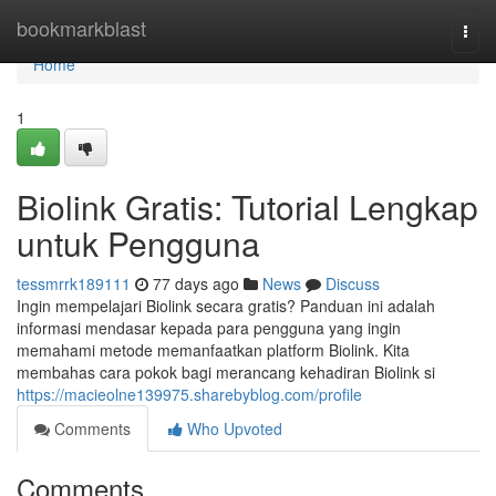
Home
bookmarkblast
Togg
navi
Home
1
Biolink Gratis: Tutorial Lengkap
untuk Pengguna
tessmrrk189111
77 days ago
News
Discuss
Ingin mempelajari Biolink secara gratis? Panduan ini adalah
informasi mendasar kepada para pengguna yang ingin
memahami metode memanfaatkan platform Biolink. Kita
membahas cara pokok bagi merancang kehadiran Biolink si
https://macieolne139975.sharebyblog.com/profile
Comments
Who Upvoted
Comments