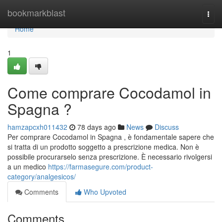
Home
bookmarkblast
Togg
navi
Home
1
Come comprare Cocodamol in
Spagna ?
hamzapcxh011432
78 days ago
News
Discuss
Per comprare Cocodamol in Spagna , è fondamentale sapere che
si tratta di un prodotto soggetto a prescrizione medica. Non è
possibile procurarselo senza prescrizione. È necessario rivolgersi
a un medico
https://farmasegure.com/product-
category/analgesicos/
Comments
Who Upvoted
Comments