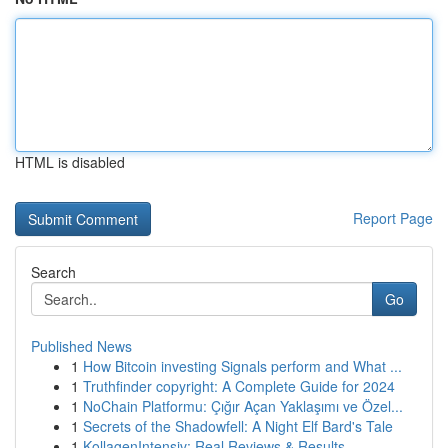
HTML is disabled
Report Page
Search
Go
Published News
1
How Bitcoin investing Signals perform and What ...
1
Truthfinder copyright: A Complete Guide for 2024
1
NoChain Platformu: Çığır Açan Yaklaşımı ve Özel...
1
Secrets of the Shadowfell: A Night Elf Bard's Tale
1
KollagenIntensiv: Real Reviews & Results