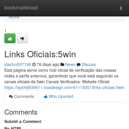
Home
bookmarkblast
Togg
navi
Home
1
Links Oficiais:5win
idacfux507749
76 days ago
News
Discuss
Esta página serve como hub oficial de verificação das nossas
redes e perfis externos, garantindo que você está seguindo os
canais oficiais da 5win Canais Verificados: Website Oficial:
https://faybhjf939511.ivasdesign.com/61119257/links-oficiais-5win
Comments
Who Upvoted
Comments
Submit a Comment
No HTML