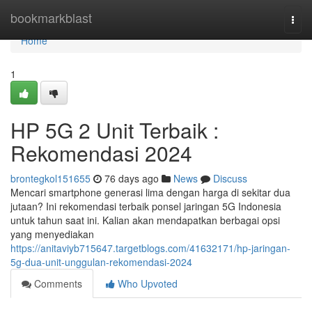
Home
bookmarkblast
Togg
navi
Home
1
HP 5G 2 Unit Terbaik :
Rekomendasi 2024
brontegkol151655
76 days ago
News
Discuss
Mencari smartphone generasi lima dengan harga di sekitar dua
jutaan? Ini rekomendasi terbaik ponsel jaringan 5G Indonesia
untuk tahun saat ini. Kalian akan mendapatkan berbagai opsi
yang menyediakan
https://anitaviyb715647.targetblogs.com/41632171/hp-jaringan-
5g-dua-unit-unggulan-rekomendasi-2024
Comments
Who Upvoted