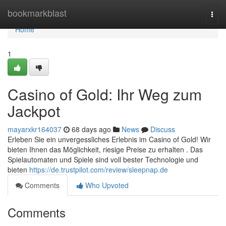
Home
bookmarkblast
Togg
navi
Home
1
Casino of Gold: Ihr Weg zum
Jackpot
mayarxkr164037
68 days ago
News
Discuss
Erleben Sie ein unvergessliches Erlebnis im Casino of Gold! Wir
bieten Ihnen das Möglichkeit, riesige Preise zu erhalten . Das
Spielautomaten und Spiele sind voll bester Technologie und
bieten
https://de.trustpilot.com/review/sleepnap.de
Comments
Who Upvoted
Comments