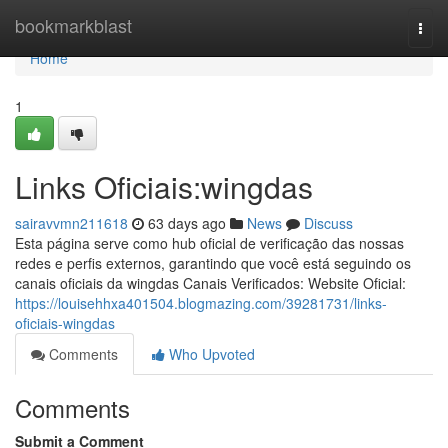
Home
bookmarkblast
Togg
navi
Home
1
Links Oficiais:wingdas
sairavvmn211618
63 days ago
News
Discuss
Esta página serve como hub oficial de verificação das nossas
redes e perfis externos, garantindo que você está seguindo os
canais oficiais da wingdas Canais Verificados: Website Oficial:
https://louisehhxa401504.blogmazing.com/39281731/links-
oficiais-wingdas
Comments
Who Upvoted
Comments
Submit a Comment