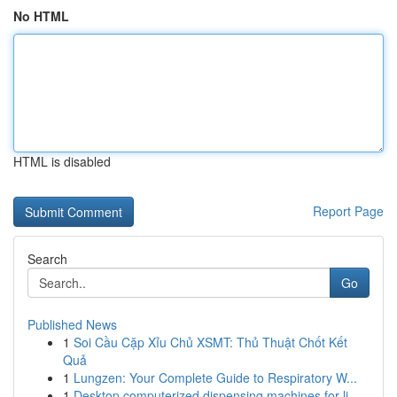
No HTML
HTML is disabled
Report Page
Search
Go
Published News
1
Soi Cầu Cặp Xỉu Chủ XSMT: Thủ Thuật Chốt Kết
Quả
1
Lungzen: Your Complete Guide to Respiratory W...
1
Desktop computerized dispensing machines for li...