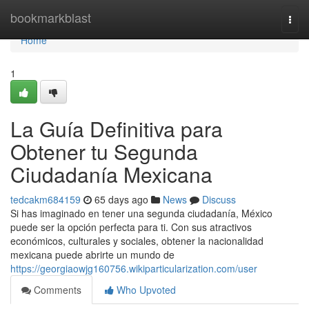
Home
bookmarkblast
Togg
navi
Home
1
La Guía Definitiva para
Obtener tu Segunda
Ciudadanía Mexicana
tedcakm684159
65 days ago
News
Discuss
Si has imaginado en tener una segunda ciudadanía, México
puede ser la opción perfecta para ti. Con sus atractivos
económicos, culturales y sociales, obtener la nacionalidad
mexicana puede abrirte un mundo de
https://georgiaowjg160756.wikiparticularization.com/user
Comments
Who Upvoted