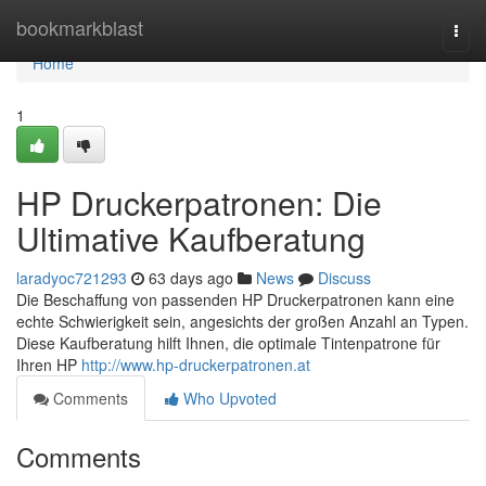
Home
bookmarkblast
Togg
navi
Home
1
HP Druckerpatronen: Die
Ultimative Kaufberatung
laradyoc721293
63 days ago
News
Discuss
Die Beschaffung von passenden HP Druckerpatronen kann eine
echte Schwierigkeit sein, angesichts der großen Anzahl an Typen.
Diese Kaufberatung hilft Ihnen, die optimale Tintenpatrone für
Ihren HP
http://www.hp-druckerpatronen.at
Comments
Who Upvoted
Comments