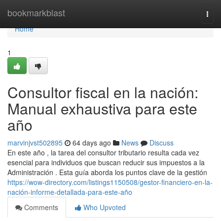
Home
bookmarkblast
Togg
navi
Home
1
Consultor fiscal en la nación:
Manual exhaustiva para este
año
marvinjvst502895
64 days ago
News
Discuss
En este año , la tarea del consultor tributario resulta cada vez
esencial para individuos que buscan reducir sus impuestos a la
Administración . Esta guía aborda los puntos clave de la gestión
https://wow-directory.com/listings1150508/gestor-financiero-en-la-
nación-informe-detallada-para-este-año
Comments
Who Upvoted