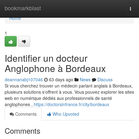
Home
bookmarkblast
Togg
navi
Home
1
Identifier un docteur
Anglophone à Bordeaux
deannanabj107046
63 days ago
News
Discuss
Si vous cherchez trouver un médecin parlant anglais à Bordeaux,
plusieurs solutions s'offrent à vous. Vous pouvez explorer les sites
web en numérique dédiés aux professionnels de santé
anglophones ,
https://doctorsinfrance.fr/city/bordeaux
Comments
Who Upvoted
Comments