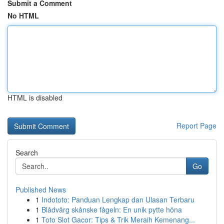
Submit a Comment
No HTML
HTML is disabled
Report Page
Search
Go
Published News
1
Indototo: Panduan Lengkap dan Ulasan Terbaru
1
Blådvärg skånske fågeln: En unik pytte höna
1
Toto Slot Gacor: Tips & Trik Meraih Kemenang...