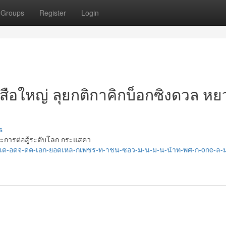
Groups
Register
Login
วเสือใหญ่ ลุยกติกาคิกบ็อกซิงดวล ห
s
ะการต่อสู้ระดับโลก กระแสคว
5/เด-อดจ-ดค-เอก-ยอดเหล-กเพชร-ท-าชน-ซอว-ม-น-ม-น-นำท-พศ-ก-one-ล-