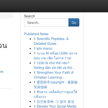
Search
Go
Published News
1
Scientific Peptides: A
ยวน
Detailed Guide
1
iptv maroc
1
ระบบ AI สล็อต LG96: ตรวจ
สอบ เกม เพิ่ม โอกาส รวย!
1
123b là như thế nào?
Hướng dẫn chi tiết và thô...
มพ-
1
Strengthen Your Faith A
Christian Learning...
1
爱思助手copyright：最新版
安装指南
1
ฟันยาง: เคล็ดลับการดูแลให้
แข็งแรง
1
장안동호빠, 그 밤의 풍경
1
Elevate Your Social Media