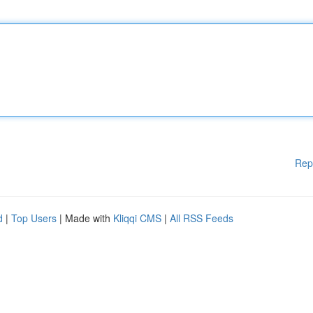
Rep
d
|
Top Users
| Made with
Kliqqi CMS
|
All RSS Feeds