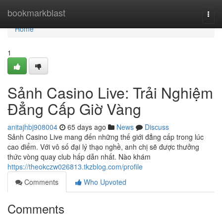
Home
bookmarkblast
Togg
navi
Home
1
Sảnh Casino Live: Trải Nghiệm
Đẳng Cấp Giờ Vàng
anitajhbj908004
65 days ago
News
Discuss
Sảnh Casino Live mang đến những thế giới đẳng cấp trong lúc
cao điểm. Với vô số đại lý thạo nghề, anh chị sẽ được thưởng
thức vòng quay club hấp dẫn nhất. Nào khám
https://theokczw026813.tkzblog.com/profile
Comments
Who Upvoted
Comments