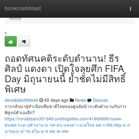
Home
bookmarkblast
Togg
navi
Home
1
ถอดทัศนคติระดับตำนาน! ธีร
ศิลป์ แดงดา เปิดใจลุยศึก FIFA
Day มิถุนายนนี้ ย้ำชัดไม่มีสิทธิ์
พิเศษ
denisbles296646
65 days ago
News
Discuss
การกลับมาสู่ทำเนียบทีมชาติไทยของศูนย์หน้าระดับตำนานกับการ
พิสูจน์ตัวเองอีก?
https://ronaldsarv351949.smblogsites.com/41666886/ถอดท-
ศนคต-ระด-บตำนาน-ธ-รศ-ลป-แดงดา-เป-ดใจล-ยศ-ก-fifa-day-ม-ถ-
นายนน-ย-ำช-ดไม-ม-ส-ทธ-พ-เศษ