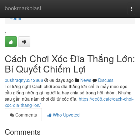
Home
bookmarkblast
Togg
navi
Home
1
Cách Chơi Xóc Đĩa Thắng Lớn:
Bí Quyết Chiếm Lợi
bushraqnyu312866
66 days ago
News
Discuss
Tôi từng nghĩ Cách chơi xóc đĩa thắng lớn chỉ là mấy mẹo đọc
cầu giống những gì người ta hay chia sẻ trong hội nhóm. Nhưng
sau gần nửa năm chơi đủ từ xóc đĩa,
https://ee88.cafe/cach-choi-
xoc-dia-thang-lon/
Comments
Who Upvoted
Comments