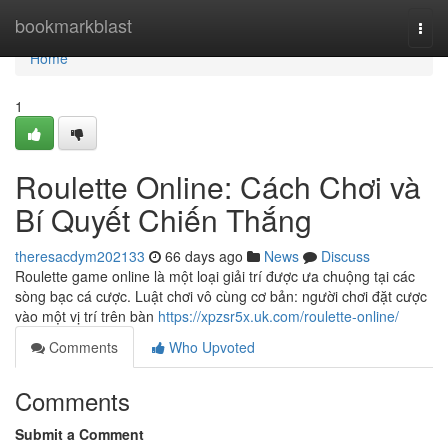
Home
bookmarkblast
Togg
navi
Home
1
Roulette Online: Cách Chơi và
Bí Quyết Chiến Thắng
theresacdym202133
66 days ago
News
Discuss
Roulette game online là một loại giải trí được ưa chuộng tại các
sòng bạc cá cược. Luật chơi vô cùng cơ bản: người chơi đặt cược
vào một vị trí trên bàn
https://xpzsr5x.uk.com/roulette-online/
Comments
Who Upvoted
Comments
Submit a Comment