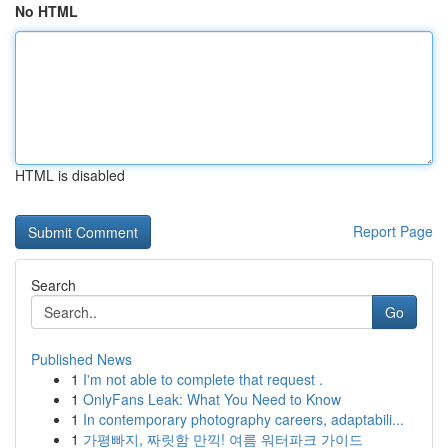
No HTML
HTML is disabled
Report Page
Search
Go
Published News
1
I'm not able to complete that request .
1
OnlyFans Leak: What You Need to Know
1
In contemporary photography careers, adaptabili...
1
가평빠지, 짜릿함 만끽! 여름 워터파크 가이드