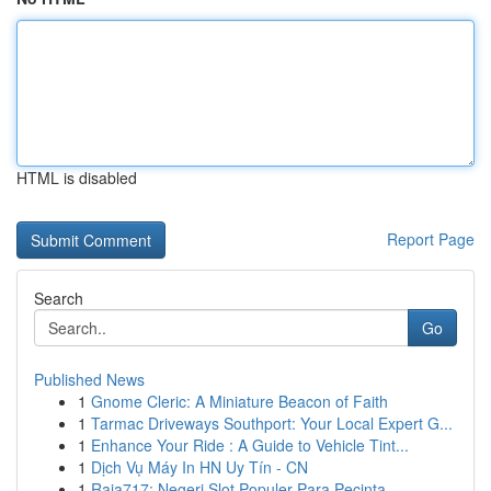
HTML is disabled
Report Page
Search
Go
Published News
1
Gnome Cleric: A Miniature Beacon of Faith
1
Tarmac Driveways Southport: Your Local Expert G...
1
Enhance Your Ride : A Guide to Vehicle Tint...
1
Dịch Vụ Máy In HN Uy Tín - CN
1
Raja717: Negeri Slot Populer Para Pecinta ...