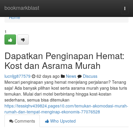
Home
bookmarkblast
Togg
navi
Home
1
Dapatkan Penginapan Hemat:
Kost dan Asrama Murah
lucnljg877579
62 days ago
News
Discuss
Mencari penginapan yang hemat menjelang perjalanan? Tenang
saja! Ada banyak pilihan kost serta asrama murah yang bisa turis
temukan. Mulai dari motel berbintang hingga kost-kostan
sederhana, semua bisa ditemukan
https://tessiqhv439824.pages10.com/temukan-akomodasi-murah-
rumah-dan-tempat-menginap-ekonomis-77076528
Comments
Who Upvoted